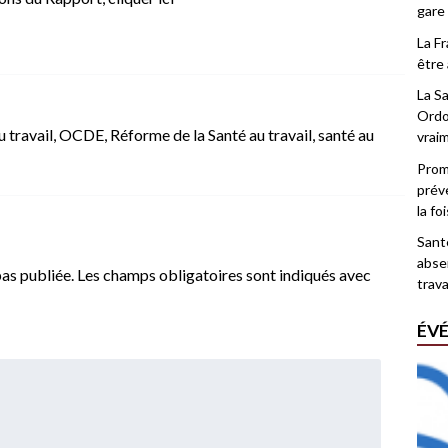
gare
La F
être 
La Sa
Ordo
u travail
,
OCDE
,
Réforme de la Santé au travail
,
santé au
vrai
Promo
prév
la fo
Santé
abse
as publiée.
Les champs obligatoires sont indiqués avec
trava
ÉV