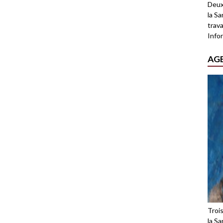
Deux
la Sa
trava
Infor
AG
Troi
la Sa