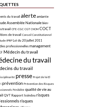
IQUETTES
alerte
amiante
ents du travail
tude
Assemblée Nationale
bien-
COCT
u travail
CFE-CGC
CGT
CNOM
tions de travail
Conseil Constitutionnel
Loi du 20 juillet 2011
itude
IPRP
management
ies professionnelles
Médecin du travail
EF
decine du travail
ecins du travail
presse
isciplinarité
Projet de loi El
prévention
Prévention des Risques
i
qualité de vie au
ssionnels
Pénibilité
risques
ail
QVT
Rapport Issindou
risques
fessionnels
chosociaux