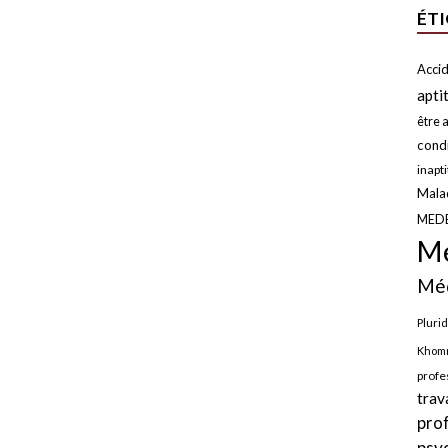
ÉT
Accid
apti
être a
condi
inapt
Malad
MED
Mé
Méd
Plurid
Khomr
profe
trav
pro
psy