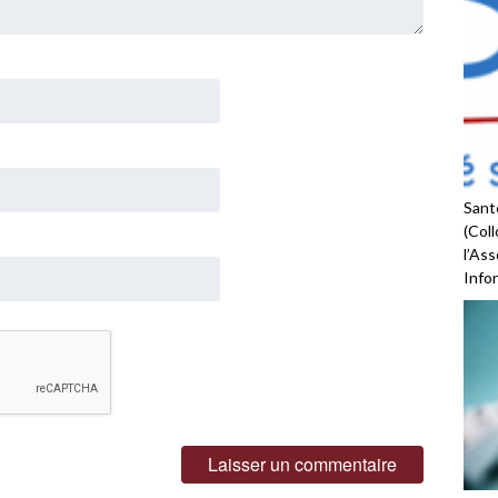
Santé
(Coll
l’As
Infor