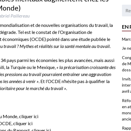
 Monde)
briel Paillereau
mondialisation et de nouvelles organisations du travail, la
EN 
dégrade. Tel est le constat de l’Organisation de
 économiques (OCDE) pointé dans une étude publiée le
Marr
u travail ? Mythes et réalités sur la santé mentale au travail
.
Je ne
Congr
e 34 pays parmi les économies les plus avancées, mais aussi
de Ma
i, la Turquie ou le Mexique,
« la précarisation croissante des
doss
des pressions au travail pourraient entraîner une aggravation
Invi
 les années à venir »
. Et l’OCDE n’hésite pas à qualifier la
inter
ioritaire pour le marché du travail »
.
avril
Réfor
en at
mond
e du Monde,
cliquer ici
anci
l’OCDE,
cliquer ici
Rappo
sions du Rapport,
cliquer ici