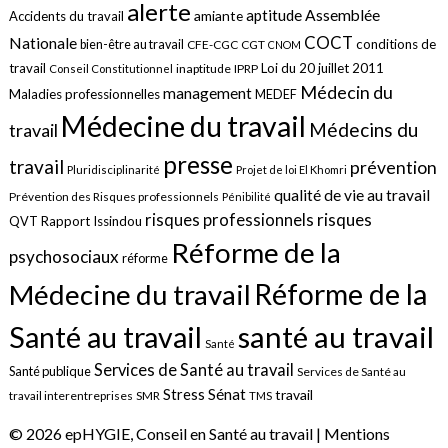
alerte
aptitude
Assemblée
amiante
Accidents du travail
COCT
Nationale
conditions de
bien-être au travail
CFE-CGC
CGT
CNOM
travail
Loi du 20 juillet 2011
inaptitude
IPRP
Conseil Constitutionnel
Médecin du
management
Maladies professionnelles
MEDEF
Médecine du travail
Médecins du
travail
presse
travail
prévention
Pluridisciplinarité
Projet de loi El Khomri
qualité de vie au travail
Prévention des Risques professionnels
Pénibilité
risques
risques professionnels
QVT
Rapport Issindou
Réforme de la
psychosociaux
réforme
Réforme de la
Médecine du travail
santé au travail
Santé au travail
Santé
Services de Santé au travail
Santé publique
Services de Santé au
Sénat
Stress
travail
travail interentreprises
SMR
TMS
© 2026 epHYGIE, Conseil en Santé au travail |
Mentions