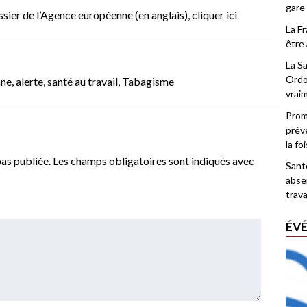
gare
ossier de l’Agence européenne (en anglais),
cliquer ici
La F
être 
La Sa
Ordo
nne
,
alerte
,
santé au travail
,
Tabagisme
vrai
Promo
prév
la fo
as publiée.
Les champs obligatoires sont indiqués avec
Santé
abse
trava
ÉV