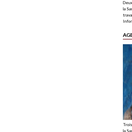
Deux
la Sa
trava
Infor
AG
Troi
la Sa