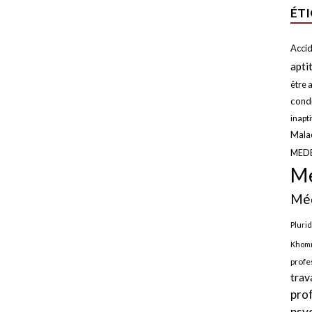
ÉT
Accid
apti
être a
condi
inapt
Malad
MED
Mé
Méd
Plurid
Khomr
profe
trav
pro
psy