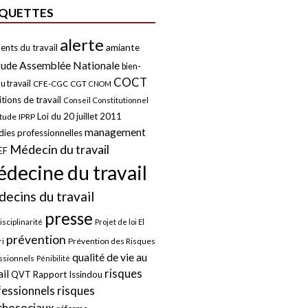
IQUETTES
alerte
amiante
ents du travail
tude
Assemblée Nationale
bien-
COCT
u travail
CFE-CGC
CGT
CNOM
tions de travail
Conseil Constitutionnel
Loi du 20 juillet 2011
itude
IPRP
management
ies professionnelles
Médecin du travail
EF
decine du travail
ecins du travail
presse
isciplinarité
Projet de loi El
prévention
Prévention des Risques
i
qualité de vie au
ssionnels
Pénibilité
risques
ail
QVT
Rapport Issindou
risques
fessionnels
chosociaux