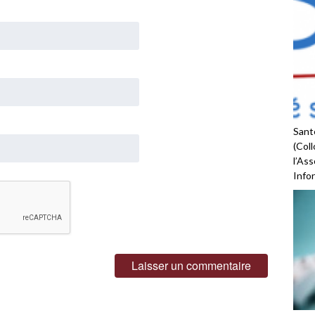
Santé
(Coll
l’As
Infor