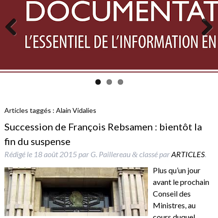
Previous
Next
Articles taggés :
Alain Vidalies
Succession de François Rebsamen : bientôt la
fin du suspense
Rédigé le
18 août 2015
par
G. Paillereau
classé par
ARTICLES
.
&
Plus qu’un jour
avant le prochain
Conseil des
Ministres, au
cours duquel