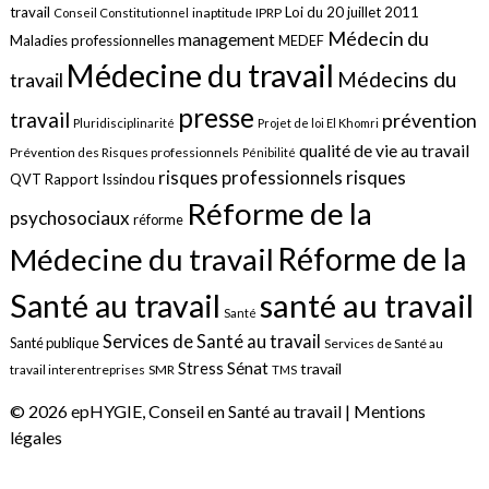
travail
Loi du 20 juillet 2011
inaptitude
IPRP
Conseil Constitutionnel
Médecin du
management
Maladies professionnelles
MEDEF
Médecine du travail
Médecins du
travail
presse
travail
prévention
Pluridisciplinarité
Projet de loi El Khomri
qualité de vie au travail
Prévention des Risques professionnels
Pénibilité
risques
risques professionnels
QVT
Rapport Issindou
Réforme de la
psychosociaux
réforme
Réforme de la
Médecine du travail
santé au travail
Santé au travail
Santé
Services de Santé au travail
Santé publique
Services de Santé au
Sénat
Stress
travail
travail interentreprises
SMR
TMS
© 2026 epHYGIE, Conseil en Santé au travail |
Mentions
légales