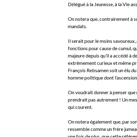
Délégué à la Jeunesse, à la Vie a
On notera que, contrairement à s
mandats.
Il serait pour le moins savoureux
fonctions pour cause de cumul, que
majeure depuis qu’il a accédé à d
extrêmement curieux et même pr
François Rebsamen soit un élu du 
homme politique dont l’ascension e
On voudrait donner à penser que 
prendrait pas autrement ! Un mess
qui courent.
On notera également que, par son
ressemble comme un frère jumeau
une fois de plus, que cette référe