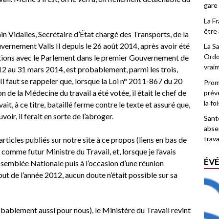
gare
La F
être 
in Vidalies, Secrétaire d’État chargé des Transports, de la
vernement Valls II depuis le 26 août 2014, après avoir été
La Sa
Ordo
tions avec le Parlement dans le premier Gouvernement de
vrai
2 au 31 mars 2014, est probablement, parmi les trois,
 Il faut se rappeler que, lorsque la
Loi n° 2011-867 du 20
Promo
ion de la Médecine du travail
a été votée, il était le chef de
prév
la fo
avait, à ce titre, bataillé ferme contre le texte et assuré que,
uvoir, il ferait en sorte de l’abroger.
Santé
abse
trava
rticles publiés sur notre site à ce propos (liens en bas de
e comme futur Ministre du Travail, et, lorsque je l’avais
ÉV
semblée Nationale puis à l’occasion d’une réunion
t de l’année 2012, aucun doute n’était possible sur sa
ablement aussi pour nous), le Ministère du Travail revint