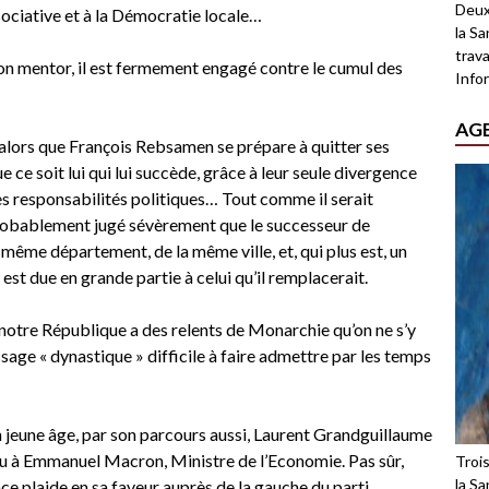
Deux
ssociative et à la Démocratie locale…
la Sa
trava
on mentor, il est fermement engagé contre le cumul des
Infor
AG
, alors que François Rebsamen se prépare à quitter ses
 ce soit lui qui lui succède, grâce à leur seule divergence
es responsabilités politiques… Tout comme il serait
obablement jugé sévèrement que le successeur de
même département, de la même ville, et, qui plus est, un
st due en grande partie à celui qu’il remplacerait.
notre République a des relents de Monarchie qu’on ne s’y
age « dynastique » difficile à faire admettre par les temps
 jeune âge, par son parcours aussi, Laurent Grandguillaume
 à Emmanuel Macron, Ministre de l’Economie. Pas sûr,
Troi
la Sa
nce plaide en sa faveur auprès de la gauche du parti