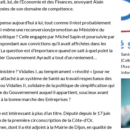
ait, lui, de l’Economie et des Finances, envoyant Alain
oignées de son domaine de compétence.
 pense aujourd’hui à lui, tout comme il n’est probablement
lui-même une reconversion/promotion au Ministère du
olitique ? Celle engagée par Michel Sapin et poursuivie par
pondant aux convictions qu’il avait affichées dans les
La question est d’importance quand on sait à quel point la
Santé
mier Gouvernement Ayrault a tout d’un reniement…
(Coll
l’As
Ministère ? Vidalies I, au tempérament « révolté » (pour ne
Infor
), attaché à un système de Santé au travail respectueux des
ou Vidalies II, solidaire de la politique de simplification qui
e du Gouvernement auquel il appartient, soucieux avant
 à la bonne marche des Entreprises ?
st intéressant à plus d’un titre. Député depuis le 17 juin
élu de la première circonscription de la Côte-d’Or,
 dont il a été adjoint à la Mairie de Dijon, en qualité de