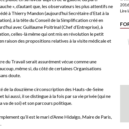
2016
gauche », d’autant que, les observateurs les plus attentifs ne
Lire 
uccédé à Thierry Mandon (aujourd’hui Secrétaire d’Etat à la
ation), à la tête du Conseil de la Simplification créé en
FO
urd’hui avec Guillaume Poitrinal (Chef d’Entreprise), à
ation, celles-là même qui ont mis en révolution le petit
n raison des propositions relatives à la visite médicale et
tre du Travail serait assurément vécue comme une
ucoup, même si, du côté de certaines Organisations
 sans doute.
 de la douzième circonscription des Hauts-de-Seine
t lui aussi, il se distingue à la fois par sa vie privée (qui ne
 va de soi) et son parcours politique.
implement qu’il est le mari d’Anne Hidalgo, Maire de Paris,
…