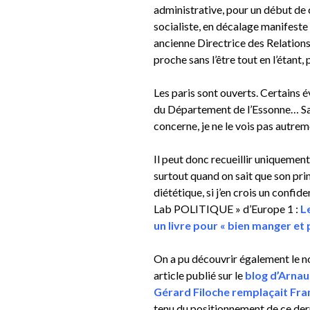
administrative, pour un début de 
socialiste, en décalage manifeste
ancienne Directrice des Relations 
proche sans l’être tout en l’étant
Les paris sont ouverts. Certains 
du Département de l’Essonne… San
concerne, je ne le vois pas autr
Il peut donc recueillir uniquemen
surtout quand on sait que son princ
diététique, si j’en crois un confide
Lab POLITIQUE » d’Europe 1 :
L
un livre pour « bien manger et
On a pu découvrir également le n
article publié sur le
blog d’Arnau
Gérard Filoche remplaçait Fr
tenu du positionnement de ce derni