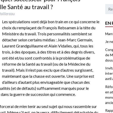
e Santé au travail ?
aillereau
Les spéculations vont déjà bon train en ce qui concerne le
EN 
choix du remplaçant de François Rebsamen à la tête du
Ministère du travail. Trois personnalités semblent se
Marr
détacher selon certains médias : Jean-Marc Germain,
Je ne
Laurent Grandguillaume et Alain Vidalies, qui, tous les
Congr
trois, à des époques, à des titres et à des degrés divers,
de Ma
ont été et/ou sont confrontés à la problématique de
doss
réforme de la Santé au travail (ou de la Médecine du
Invi
travail). Mais il n’est pas exclu que d’autres surgissent,
inter
maintenant que la chasse est ouverte. Une surprise est
avril
d’ailleurs d’autant plus envisageable que chacun des
Réfor
alités (et de défauts) suffisamment marqués pour le
en at
ner dans la guerre de succession qui commence.
mond
anci
fforcerai de m’en tenir au seul sujet qui nous rassemble sur
Rappo
vail. Même s’il est, on le verra, difficilement détachable du