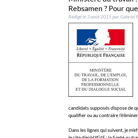
Rebsamen ? Pour quell
Rédigé le
3 août 2015
par
Gabriel P
candidats supposés dispose de qu
qualifier ou au contraire l’élimi
Dans les lignes qui suivent, je m’e
le site d’epHYGIE : la Santé au tra