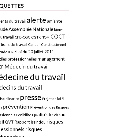
IQUETTES
alerte
amiante
ents du travail
tude
Assemblée Nationale
bien-
COCT
u travail
CFE-CGC
CGT
CNOM
tions de travail
Conseil Constitutionnel
Loi du 20 juillet 2011
itude
IPRP
management
ies professionnelles
Médecin du travail
EF
decine du travail
ecins du travail
presse
isciplinarité
Projet de loi El
prévention
Prévention des Risques
i
qualité de vie au
ssionnels
Pénibilité
risques
ail
QVT
Rapport Issindou
risques
fessionnels
chosociaux