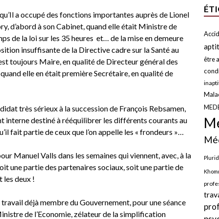
ÉT
a qu’Il a occupé des fonctions importantes auprès de Lionel
ry, d’abord à son Cabinet, quand elle était Ministre de
Accid
emps de la loi sur les 35 heures et… de la mise en demeure
apti
ition insuffisante de la Directive cadre sur la Santé au
être a
le est toujours Maire, en qualité de Directeur général des
condi
, quand elle en était première Secrétaire, en qualité de
inapt
Malad
MED
andidat très sérieux à la succession de François Rebsamen,
Mé
 interne destiné à rééquilibrer les différents courants au
u’il fait partie de ceux que l’on appelle les « frondeurs »…
Méd
our Manuel Valls dans les semaines qui viennent, avec, à la
Plurid
oit une partie des partenaires sociaux, soit une partie de
Khomr
 les deux !
profe
trav
du travail déjà membre du Gouvernement, pour une séance
pro
nistre de l’Economie, zélateur de la simplification
psy