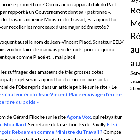
carrière prometteur ? Ou un ancien apparatchik du Parti
Ré
 par rapport à un Gouvernement dont sa « patronne »,
du Travail, ancienne Ministre du Travail, est aujourd’hui
Mé
, pour recoller les morceaux d’une majorité émiettée ?
Ré
évoquent aussi le nom de Jean-Vincent Placé, Sénateur EELV
au
s vouloir faire de mauvais jeu de mots, pour ce qui me
ement que comme Placé et… mal placé !
au
t les suffrages des amateurs de très grosses cotes,
Serv
ipal projet serait aujourd’hui d’écrire un livre sur la
de Sa
ntiel de l’Obs repris dans un article publié sur le site « Le
Stre
e sénateur écolo Jean-Vincent Placé envisage d’écrire
 perdre du poids »
om de Gérard Filoche sur le site
Agora Vox
, qui relayait un
d Mouillard
, Secrétaire de la section PS de Pavilly,
Et si
ançois Rebsamen comme Ministre du Travail ?
Compte
er au sein du Parti socialiste, son choix permettrait à