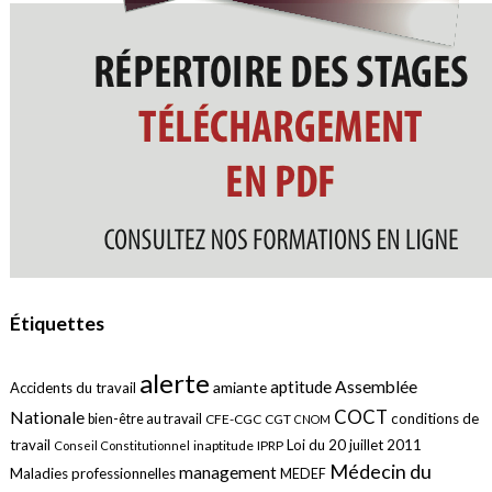
Étiquettes
alerte
aptitude
Assemblée
amiante
Accidents du travail
COCT
Nationale
conditions de
bien-être au travail
CFE-CGC
CGT
CNOM
travail
Loi du 20 juillet 2011
inaptitude
IPRP
Conseil Constitutionnel
Médecin du
management
Maladies professionnelles
MEDEF