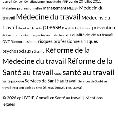
travail
Loi du 20 juillet 2011
inaptitude
IPRP
Conseil Constitutionnel
Médecin du
management
Maladies professionnelles
MEDEF
Médecine du travail
Médecins du
travail
presse
travail
prévention
Pluridisciplinarité
Projet de loi El Khomri
qualité de vie au travail
Prévention des Risques professionnels
Pénibilité
risques
risques professionnels
QVT
Rapport Issindou
Réforme de la
psychosociaux
réforme
Réforme de la
Médecine du travail
santé au travail
Santé au travail
Santé
Services de Santé au travail
Santé publique
Services de Santé au
Sénat
Stress
travail
travail interentreprises
SMR
TMS
© 2026 epHYGIE, Conseil en Santé au travail |
Mentions
légales