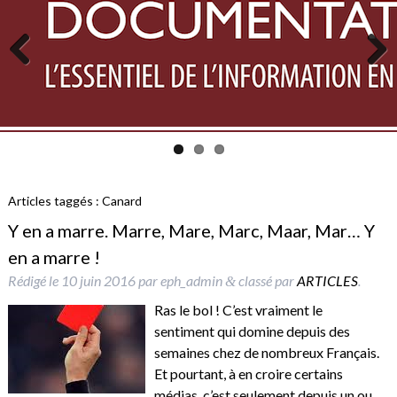
Previous
Next
Articles taggés :
Canard
Y en a marre. Marre, Mare, Marc, Maar, Mar… Y
en a marre !
Rédigé le
10 juin 2016
par
eph_admin
classé par
ARTICLES
.
&
Ras le bol ! C’est vraiment le
sentiment qui domine depuis des
semaines chez de nombreux Français.
Et pourtant, à en croire certains
médias, c’est seulement depuis un ou