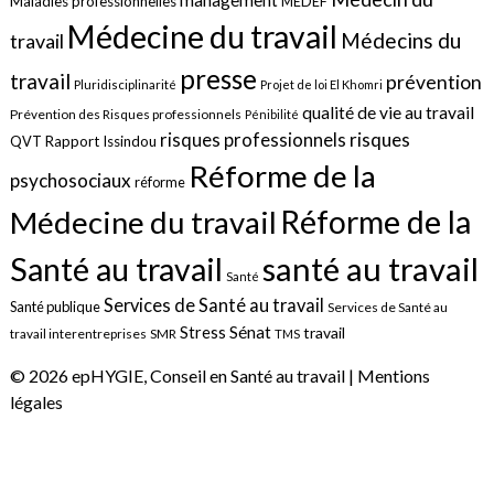
management
Maladies professionnelles
MEDEF
Médecine du travail
Médecins du
travail
presse
travail
prévention
Pluridisciplinarité
Projet de loi El Khomri
qualité de vie au travail
Prévention des Risques professionnels
Pénibilité
risques
risques professionnels
QVT
Rapport Issindou
Réforme de la
psychosociaux
réforme
Réforme de la
Médecine du travail
santé au travail
Santé au travail
Santé
Services de Santé au travail
Santé publique
Services de Santé au
Sénat
Stress
travail
travail interentreprises
SMR
TMS
© 2026 epHYGIE, Conseil en Santé au travail |
Mentions
légales