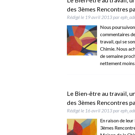
Le Bien-être au travail, u
des 3èmes Rencontres par
Rédigé le
19 avril 2013
par
eph_ad
Nous poursuivons,
commentaires des
travail, qui se so
Chimie. Nous ach
de semaine proch
nettement moin
Le Bien-être au travail, u
des 3èmes Rencontres par
Rédigé le
16 avril 2013
par
eph_ad
En raison de leur
3èmes Rencontres 
Maison de la Chim