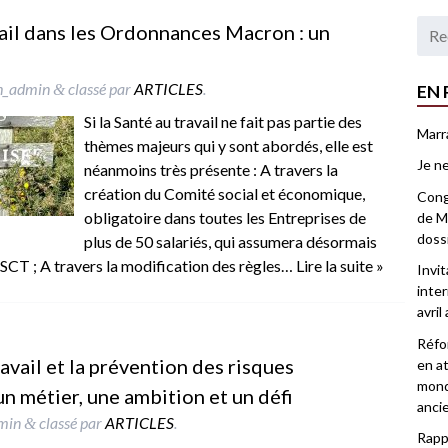
vail dans les Ordonnances Macron : un
h_admin
classé par
ARTICLES
.
EN 
&
Si la Santé au travail ne fait pas partie des
Marr
thèmes majeurs qui y sont abordés, elle est
Je ne
néanmoins très présente : A travers la
création du Comité social et économique,
Congr
obligatoire dans toutes les Entreprises de
de Ma
doss
plus de 50 salariés, qui assumera désormais
HSCT ; A travers la modification des règles…
Lire la suite »
Invi
inter
avril
Réfor
avail et la prévention des risques
en at
mond
 un métier, une ambition et un défi
anci
min
classé par
ARTICLES
.
&
Rappo