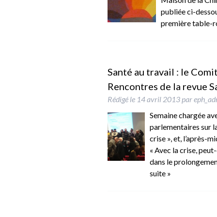
publiée ci-dessou
première table-ro
Santé au travail : le Com
Rencontres de la revue Sa
Rédigé le
14 avril 2013
par
eph_ad
Semaine chargée ave
parlementaires sur la 
crise », et, l’après-m
« Avec la crise, peut
dans le prolongeme
suite »