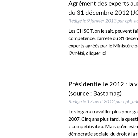
Agrément des experts aux
du 31 décembre 2012 (JO
Rédigé le
9 janvier 2013
par
eph_a
Les CHSCT, on le sait, peuvent fai
compétence. L’arrêté du 31 déce
experts agréés par le Ministère p
l’Arrêté, cliquer ici
Présidentielle 2012 : la va
(source : Bastamag)
Rédigé le
17 avril 2012
par
eph_ad
Le slogan « travailler plus pour 
2007. Cinq ans plus tard, la quest
« compétitivité ». Mais qu’en est-il
démocratie sociale, du droit à la 