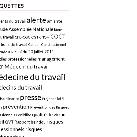
IQUETTES
alerte
amiante
ents du travail
tude
Assemblée Nationale
bien-
COCT
u travail
CFE-CGC
CGT
CNOM
tions de travail
Conseil Constitutionnel
Loi du 20 juillet 2011
itude
IPRP
management
ies professionnelles
Médecin du travail
EF
decine du travail
ecins du travail
presse
isciplinarité
Projet de loi El
prévention
Prévention des Risques
i
qualité de vie au
ssionnels
Pénibilité
risques
ail
QVT
Rapport Issindou
risques
fessionnels
chosociaux