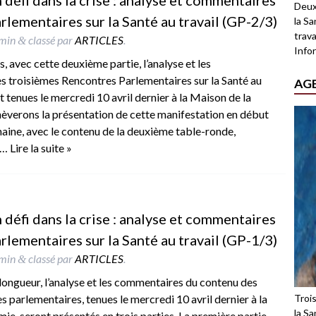
n défi dans la crise : analyse et commentaires
Deux
lementaires sur la Santé au travail (GP-2/3)
la Sa
trava
min
classé par
ARTICLES
.
&
Infor
 avec cette deuxième partie, l’analyse et les
 troisièmes Rencontres Parlementaires sur la Santé au
AG
nt tenues le mercredi 10 avril dernier à la Maison de la
èverons la présentation de cette manifestation en début
aine, avec le contenu de la deuxième table-ronde,
s…
Lire la suite »
n défi dans la crise : analyse et commentaires
lementaires sur la Santé au travail (GP-1/3)
min
classé par
ARTICLES
.
&
 longueur, l’analyse et les commentaires du contenu des
Troi
parlementaires, tenues le mercredi 10 avril dernier à la
la Sa
ie, seront présentés en trois parties. La première partie,