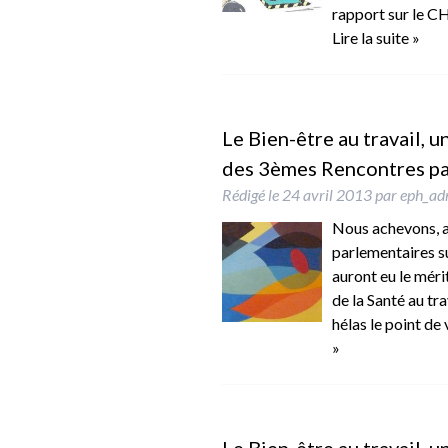
rapport sur le C
Lire la suite »
Le Bien-être au travail, u
des 3èmes Rencontres par
Rédigé le
24 avril 2013
par
eph_ad
Nous achevons, a
parlementaires su
auront eu le mérit
de la Santé au tra
hélas le point d
»