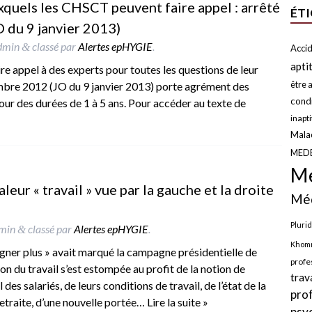
quels les CHSCT peuvent faire appel : arrêté
ÉT
 du 9 janvier 2013)
dmin
classé par
Alertes epHYGIE
.
&
Accid
apti
re appel à des experts pour toutes les questions de leur
mbre 2012 (JO du 9 janvier 2013) porte agrément des
être a
condi
our des durées de 1 à 5 ans. Pour accéder au texte de
inapt
Malad
MED
Mé
leur « travail » vue par la gauche et la droite
Méd
Plurid
min
classé par
Alertes epHYGIE
.
&
Khomr
gagner plus » avait marqué la campagne présidentielle de
profe
ion du travail s’est estompée au profit de la notion de
trav
 des salariés, de leurs conditions de travail, de l’état de la
pro
retraite, d’une nouvelle portée…
Lire la suite »
psy