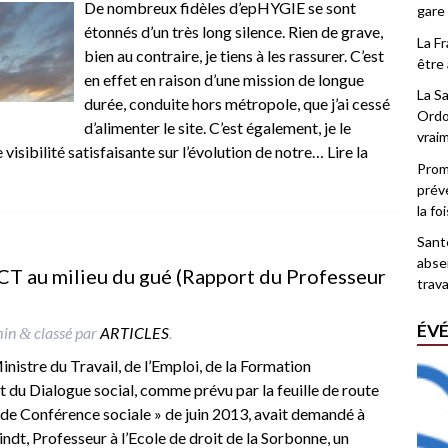
De nombreux fidèles d’epHYGIE se sont
gare
étonnés d’un très long silence. Rien de grave,
La F
bien au contraire, je tiens à les rassurer. C’est
être 
en effet en raison d’une mission de longue
La Sa
durée, conduite hors métropole, que j’ai cessé
Ordo
d’alimenter le site. C’est également, je le
vrai
 visibilité satisfaisante sur l’évolution de notre…
Lire la
Promo
prév
la fo
Santé
abse
SCT au milieu du gué (Rapport du Professeur
trava
ÉV
min
classé par
ARTICLES
.
&
istre du Travail, de l’Emploi, de la Formation
t du Dialogue social, comme prévu par la feuille de route
nde Conférence sociale » de juin 2013, avait demandé à
ndt, Professeur à l’Ecole de droit de la Sorbonne, un