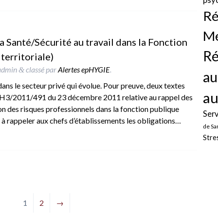
Ré
Mé
la Santé/Sécurité au travail dans la Fonction
Ré
territoriale)
admin
classé par
Alertes epHYGIE
.
&
au
l dans le secteur privé qui évolue. Pour preuve, deux textes
au
/RH3/2011/491 du 23 décembre 2011 relative au rappel des
on des risques professionnels dans la fonction publique
Serv
e à rappeler aux chefs d’établissements les obligations…
de Sa
Stre
1
2
→