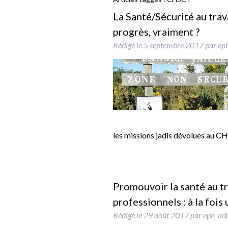
La Santé/Sécurité au tra
progrès, vraiment ?
Rédigé le
5 septembre 2017
par
ep
les missions jadis dévolues au C
Promouvoir la santé au tr
professionnels : à la fois
Rédigé le
29 août 2017
par
eph_ad