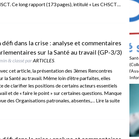
HSCT. Ce long rapport (173 pages), intitulé « Les CHSCT…
n défi dans la crise : analyse et commentaires
lementaires sur la Santé au travail (GP-3/3)
Santé
min
classé par
ARTICLES
.
&
(Coll
vec cet article, la présentation des 3èmes Rencontres
l’As
Infor
r la Santé au travail. Même loin d’être parfaites, elles
e de clarifier les positions de certains acteurs essentiels
vail et de « faire le point » sur certaines questions. Manque
e vue des Organisations patronales, absentes,…
Lire la suite