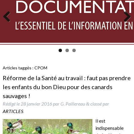
Previous
Next
Articles taggés :
CPOM
Réforme de la Santé au travail : faut pas prendre
les enfants du bon Dieu pour des canards
sauvages !
Rédigé le
28 janvier 2016
par
G. Paillereau
classé par
&
ARTICLES
.
Il est
indispensable