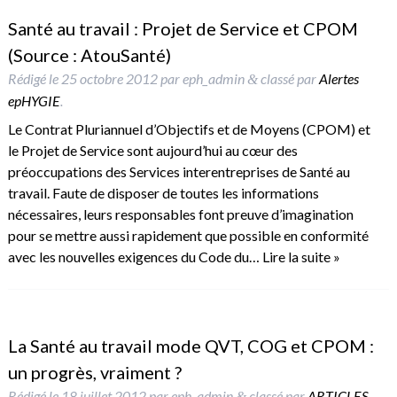
Santé au travail : Projet de Service et CPOM
(Source : AtouSanté)
Rédigé le
25 octobre 2012
par
eph_admin
classé par
Alertes
&
epHYGIE
.
Le Contrat Pluriannuel d’Objectifs et de Moyens (CPOM) et
le Projet de Service sont aujourd’hui au cœur des
préoccupations des Services interentreprises de Santé au
travail. Faute de disposer de toutes les informations
nécessaires, leurs responsables font preuve d’imagination
pour se mettre aussi rapidement que possible en conformité
avec les nouvelles exigences du Code du…
Lire la suite »
La Santé au travail mode QVT, COG et CPOM :
un progrès, vraiment ?
Rédigé le
18 juillet 2012
par
eph_admin
classé par
ARTICLES
.
&