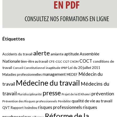
Étiquettes
alerte
aptitude
Assemblée
amiante
Accidents du travail
COCT
Nationale
conditions de
bien-être au travail
CFE-CGC
CGT
CNOM
travail
Loi du 20 juillet 2011
inaptitude
IPRP
Conseil Constitutionnel
Médecin du
management
Maladies professionnelles
MEDEF
Médecine du travail
Médecins du
travail
presse
travail
prévention
Pluridisciplinarité
Projet de loi El Khomri
qualité de vie au travail
Prévention des Risques professionnels
Pénibilité
risques
risques professionnels
QVT
Rapport Issindou
Réforme de la
psychosociaux