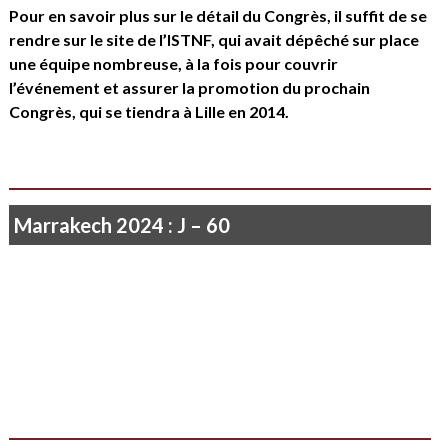
Pour en savoir plus sur le détail du Congrès, il suffit de se
rendre sur
le site de l’ISTNF
, qui avait dépêché sur place
une équipe nombreuse, à la fois pour couvrir
l’événement et assurer la promotion du prochain
Congrès, qui se tiendra à Lille en 2014.
Marrakech 2024 : J – 60
Je ne vois rien que le soleil qui poudroie…