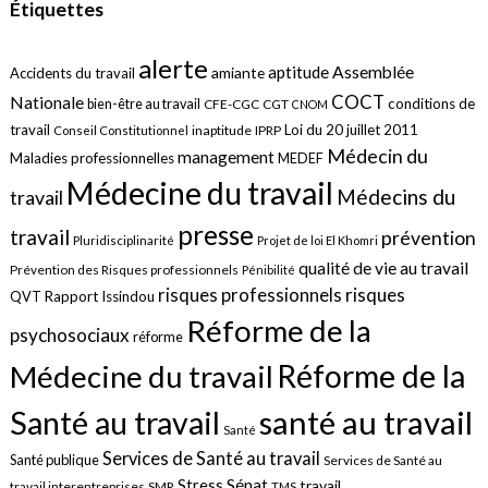
Étiquettes
alerte
aptitude
Assemblée
amiante
Accidents du travail
COCT
Nationale
conditions de
bien-être au travail
CFE-CGC
CGT
CNOM
travail
Loi du 20 juillet 2011
inaptitude
IPRP
Conseil Constitutionnel
Médecin du
management
Maladies professionnelles
MEDEF
Médecine du travail
Médecins du
travail
presse
travail
prévention
Pluridisciplinarité
Projet de loi El Khomri
qualité de vie au travail
Prévention des Risques professionnels
Pénibilité
risques
risques professionnels
QVT
Rapport Issindou
Réforme de la
psychosociaux
réforme
Réforme de la
Médecine du travail
santé au travail
Santé au travail
Santé
Services de Santé au travail
Santé publique
Services de Santé au
Sénat
Stress
travail
travail interentreprises
SMR
TMS