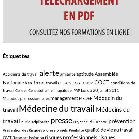
Étiquettes
alerte
aptitude
Assemblée
amiante
Accidents du travail
COCT
Nationale
conditions de
bien-être au travail
CFE-CGC
CGT
CNOM
travail
Loi du 20 juillet 2011
inaptitude
IPRP
Conseil Constitutionnel
Médecin du
management
Maladies professionnelles
MEDEF
Médecine du travail
Médecins du
travail
presse
travail
prévention
Pluridisciplinarité
Projet de loi El Khomri
qualité de vie au travail
Prévention des Risques professionnels
Pénibilité
risques
risques professionnels
QVT
Rapport Issindou