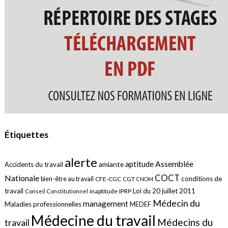
Étiquettes
alerte
aptitude
Assemblée
amiante
Accidents du travail
COCT
Nationale
conditions de
bien-être au travail
CFE-CGC
CGT
CNOM
travail
Loi du 20 juillet 2011
inaptitude
IPRP
Conseil Constitutionnel
Médecin du
management
Maladies professionnelles
MEDEF
Médecine du travail
Médecins du
travail