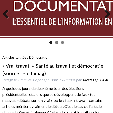
Previous
Next
Articles taggés :
Démocratie
« Vrai travail », Santé au travail et démocratie
(source : Bastamag)
Rédigé le
1 mai 2012
par
eph_admin
classé par
Alertes epHYGIE
.
&
A quelques jours du deuxième tour des élections
présidentielles, et alors que se développent de faux (et
mauvais) débats sur le « vrai » ou le « faux » travail, certains
articles méritent vraiment le détour. C’est le cas de l’article
d’Ivan du Roy et Nolwenn Weiler, « Le « vrai travail » selon