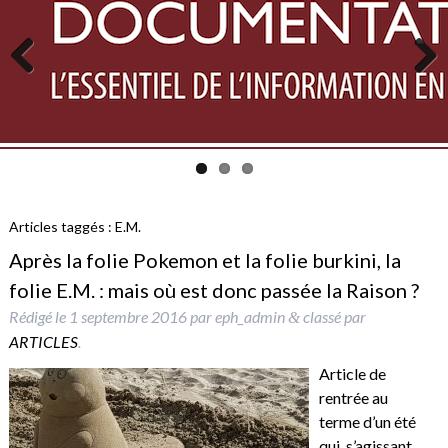
Previous
Next
Articles taggés :
E.M.
Après la folie Pokemon et la folie burkini, la
folie E.M. : mais où est donc passée la Raison ?
Rédigé le
1 septembre 2016
par
eph_admin
classé par
&
ARTICLES
.
Article de
rentrée au
terme d’un été
qui, s’agissant