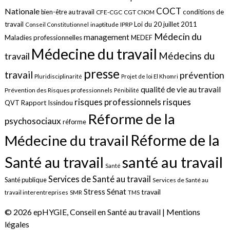
COCT
Nationale
conditions de
bien-être au travail
CFE-CGC
CGT
CNOM
travail
Loi du 20 juillet 2011
inaptitude
IPRP
Conseil Constitutionnel
Médecin du
management
Maladies professionnelles
MEDEF
Médecine du travail
Médecins du
travail
presse
travail
prévention
Pluridisciplinarité
Projet de loi El Khomri
qualité de vie au travail
Prévention des Risques professionnels
Pénibilité
risques
risques professionnels
QVT
Rapport Issindou
Réforme de la
psychosociaux
réforme
Réforme de la
Médecine du travail
santé au travail
Santé au travail
Santé
Services de Santé au travail
Santé publique
Services de Santé au
Sénat
Stress
travail
travail interentreprises
SMR
TMS
© 2026 epHYGIE, Conseil en Santé au travail |
Mentions
légales