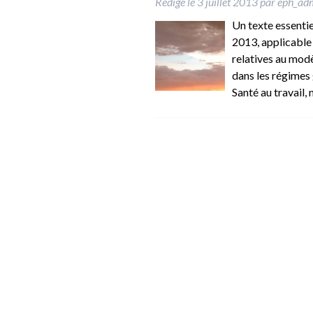
Rédigé le
3 juillet 2013
par
eph_ad
Un texte essentiel
2013, applicable d
relatives au modè
dans les régimes 
Santé au travail