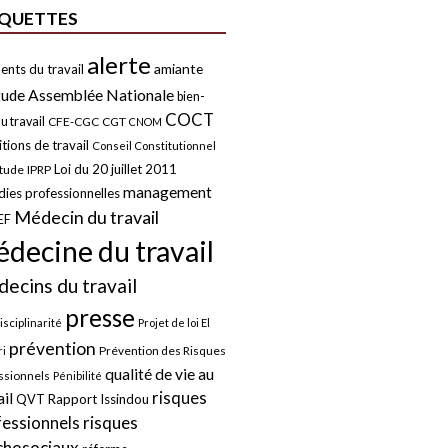
IQUETTES
alerte
amiante
ents du travail
tude
Assemblée Nationale
bien-
COCT
u travail
CFE-CGC
CGT
CNOM
tions de travail
Conseil Constitutionnel
Loi du 20 juillet 2011
itude
IPRP
management
ies professionnelles
Médecin du travail
EF
decine du travail
ecins du travail
presse
isciplinarité
Projet de loi El
prévention
Prévention des Risques
i
qualité de vie au
ssionnels
Pénibilité
risques
ail
QVT
Rapport Issindou
risques
fessionnels
chosociaux