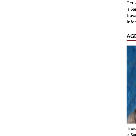
Deux
la Sa
trava
Infor
AG
Troi
la Sa