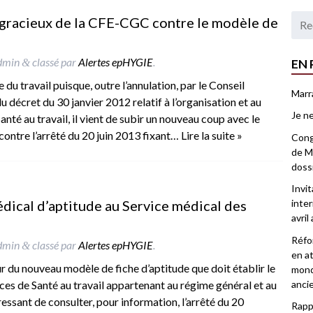
rs gracieux de la CFE-CGC contre le modèle de
dmin
classé par
Alertes epHYGIE
.
EN 
&
du travail puisque, outre l’annulation, par le Conseil
Marr
u décret du 30 janvier 2012 relatif à l’organisation et au
Je ne
té au travail, il vient de subir un nouveau coup avec le
ontre l’arrêté du 20 juin 2013 fixant…
Lire la suite »
Congr
de Ma
doss
Invi
médical d’aptitude au Service médical des
inter
avril
Réfor
dmin
classé par
Alertes epHYGIE
.
&
en at
ur du nouveau modèle de fiche d’aptitude que doit établir le
mond
anci
ices de Santé au travail appartenant au régime général et au
éressant de consulter, pour information, l’arrêté du 20
Rappo