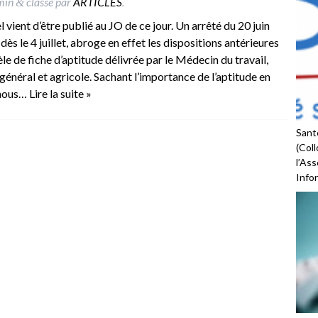
min
classé par
ARTICLES
.
&
 vient d’être publié au JO de ce jour. Un arrêté du 20 juin
ès le 4 juillet, abroge en effet les dispositions antérieures
le de fiche d’aptitude délivrée par le Médecin du travail,
général et agricole. Sachant l’importance de l’aptitude en
, nous…
Lire la suite »
Santé
(Coll
l’As
Infor