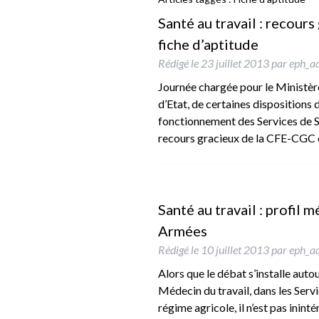
Santé au travail : recou
fiche d’aptitude
Rédigé le
23 juillet 2013
par
eph_a
Journée chargée pour le Ministère 
d’Etat, de certaines dispositions d
fonctionnement des Services de San
recours gracieux de la CFE-CGC c
Santé au travail : profil 
Armées
Rédigé le
10 juillet 2013
par
eph_a
Alors que le débat s’installe auto
Médecin du travail, dans les Serv
régime agricole, il n’est pas inint