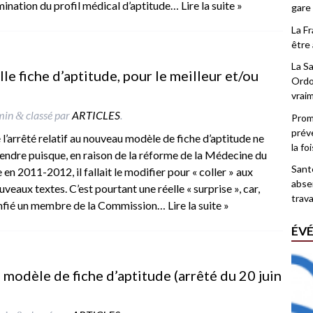
mination du profil médical d’aptitude…
Lire la suite »
gare
La F
être 
La Sa
elle fiche d’aptitude, pour le meilleur et/ou
Ordo
vrai
min
classé par
ARTICLES
.
&
Promo
prév
 l’arrêté relatif au nouveau modèle de fiche d’aptitude ne
la fo
endre puisque, en raison de la réforme de la Médecine du
Santé
 en 2011-2012, il fallait le modifier pour « coller » aux
abse
veaux textes. C’est pourtant une réelle « surprise », car,
trava
nfié un membre de la Commission…
Lire la suite »
ÉV
u modèle de fiche d’aptitude (arrêté du 20 juin