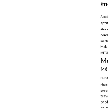
ÉT
Accid
apti
être a
condi
inapt
Malad
MED
Mé
Méd
Plurid
Khomr
profe
trav
pro
psy