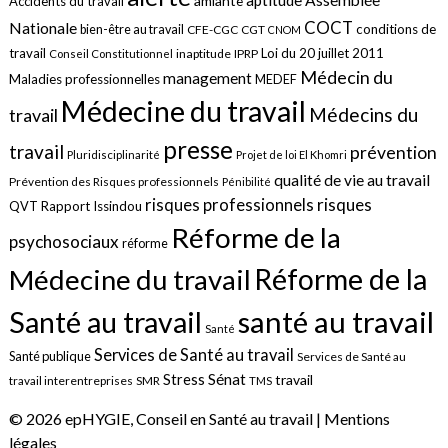
aptitude
Assemblée
amiante
Accidents du travail
COCT
Nationale
conditions de
bien-être au travail
CFE-CGC
CGT
CNOM
travail
Loi du 20 juillet 2011
inaptitude
IPRP
Conseil Constitutionnel
Médecin du
management
Maladies professionnelles
MEDEF
Médecine du travail
Médecins du
travail
presse
travail
prévention
Pluridisciplinarité
Projet de loi El Khomri
qualité de vie au travail
Prévention des Risques professionnels
Pénibilité
risques
risques professionnels
QVT
Rapport Issindou
Réforme de la
psychosociaux
réforme
Réforme de la
Médecine du travail
santé au travail
Santé au travail
Santé
Services de Santé au travail
Santé publique
Services de Santé au
Sénat
Stress
travail
travail interentreprises
SMR
TMS
© 2026 epHYGIE, Conseil en Santé au travail |
Mentions
légales