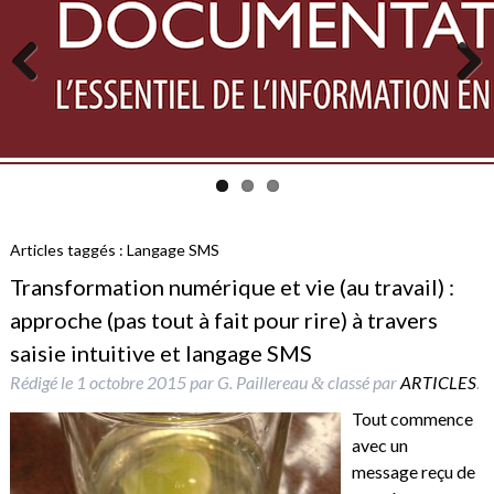
Previous
Next
Articles taggés :
Langage SMS
Transformation numérique et vie (au travail) :
approche (pas tout à fait pour rire) à travers
saisie intuitive et langage SMS
Rédigé le
1 octobre 2015
par
G. Paillereau
classé par
ARTICLES
.
&
Tout commence
avec un
message reçu de