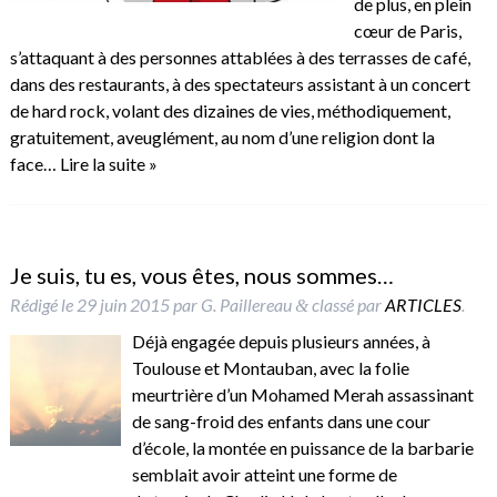
de plus, en plein
cœur de Paris,
s’attaquant à des personnes attablées à des terrasses de café,
dans des restaurants, à des spectateurs assistant à un concert
de hard rock, volant des dizaines de vies, méthodiquement,
gratuitement, aveuglément, au nom d’une religion dont la
face…
Lire la suite »
Je suis, tu es, vous êtes, nous sommes…
Rédigé le
29 juin 2015
par
G. Paillereau
classé par
ARTICLES
.
&
Déjà engagée depuis plusieurs années, à
Toulouse et Montauban, avec la folie
meurtrière d’un Mohamed Merah assassinant
de sang-froid des enfants dans une cour
d’école, la montée en puissance de la barbarie
semblait avoir atteint une forme de