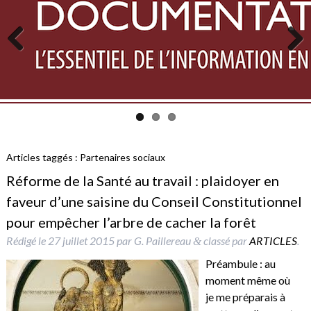
Previous
Next
Articles taggés :
Partenaires sociaux
Réforme de la Santé au travail : plaidoyer en
faveur d’une saisine du Conseil Constitutionnel
pour empêcher l’arbre de cacher la forêt
Rédigé le
27 juillet 2015
par
G. Paillereau
classé par
ARTICLES
.
&
Préambule : au
moment même où
je me préparais à