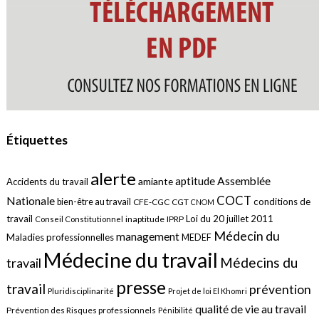
Étiquettes
alerte
aptitude
Assemblée
amiante
Accidents du travail
COCT
Nationale
conditions de
bien-être au travail
CFE-CGC
CGT
CNOM
travail
Loi du 20 juillet 2011
inaptitude
IPRP
Conseil Constitutionnel
Médecin du
management
Maladies professionnelles
MEDEF
Médecine du travail
Médecins du
travail
presse
travail
prévention
Pluridisciplinarité
Projet de loi El Khomri
qualité de vie au travail
Prévention des Risques professionnels
Pénibilité