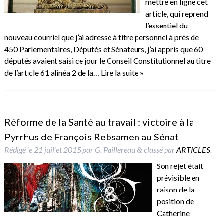
mettre en ligne cet
article, qui reprend
l’essentiel du
nouveau courriel que j’ai adressé à titre personnel à près de
450 Parlementaires, Députés et Sénateurs, j’ai appris que 60
députés avaient saisi ce jour le Conseil Constitutionnel au titre
de l’article 61 alinéa 2 de la…
Lire la suite »
Réforme de la Santé au travail : victoire à la
Pyrrhus de François Rebsamen au Sénat
Rédigé le
21 juillet 2015
par
G. Paillereau
classé par
ARTICLES
.
&
Son rejet était
prévisible en
raison de la
position de
Catherine