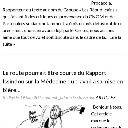
Procaccia,
Rapporteur du texte au nom du Groupe « Les Républicains »,
qui, faisant fi des critiques en provenance du CNOM et des
Partenaires sociaux notamment, a émis un avis défavorable en
précisant : « nous en avons déjà parlé. Certes, nous aurions
aimé que tout ce volet soit discuté dans le cadre de la…
Lire la
suite »
La route pourrait être courte du Rapport
Issindou sur la Médecine du travail à sa mise en
bière…
Rédigé le
19 juin 2015
par
eph_admin
classé par
ARTICLES
.
&
Bonjour à tous.
Cet article
marque le
redémarrage de