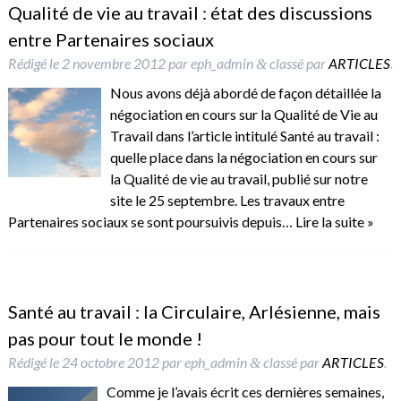
Qualité de vie au travail : état des discussions
entre Partenaires sociaux
Rédigé le
2 novembre 2012
par
eph_admin
classé par
ARTICLES
.
&
Nous avons déjà abordé de façon détaillée la
négociation en cours sur la Qualité de Vie au
Travail dans l’article intitulé Santé au travail :
quelle place dans la négociation en cours sur
la Qualité de vie au travail, publié sur notre
site le 25 septembre. Les travaux entre
Partenaires sociaux se sont poursuivis depuis…
Lire la suite »
Santé au travail : la Circulaire, Arlésienne, mais
pas pour tout le monde !
Rédigé le
24 octobre 2012
par
eph_admin
classé par
ARTICLES
.
&
Comme je l’avais écrit ces dernières semaines,