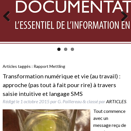
Previous
Next
Articles taggés :
Rapport Mettling
Transformation numérique et vie (au travail) :
approche (pas tout à fait pour rire) à travers
saisie intuitive et langage SMS
Rédigé le
1 octobre 2015
par
G. Paillereau
classé par
ARTICLES
.
&
Tout commence
avec un
message reçu de