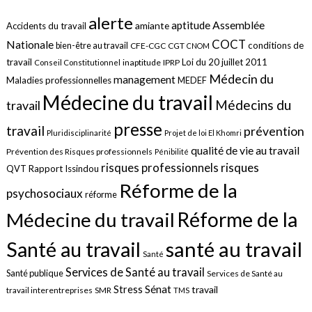
alerte
aptitude
Assemblée
amiante
Accidents du travail
COCT
Nationale
conditions de
bien-être au travail
CFE-CGC
CGT
CNOM
travail
Loi du 20 juillet 2011
inaptitude
IPRP
Conseil Constitutionnel
Médecin du
management
Maladies professionnelles
MEDEF
Médecine du travail
Médecins du
travail
presse
travail
prévention
Pluridisciplinarité
Projet de loi El Khomri
qualité de vie au travail
Prévention des Risques professionnels
Pénibilité
risques
risques professionnels
QVT
Rapport Issindou
Réforme de la
psychosociaux
réforme
Réforme de la
Médecine du travail
santé au travail
Santé au travail
Santé
Services de Santé au travail
Santé publique
Services de Santé au
Sénat
Stress
travail
travail interentreprises
SMR
TMS