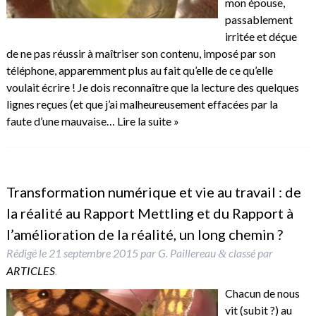
mon épouse,
passablement
irritée et déçue
de ne pas réussir à maîtriser son contenu, imposé par son
téléphone, apparemment plus au fait qu’elle de ce qu’elle
voulait écrire ! Je dois reconnaître que la lecture des quelques
lignes reçues (et que j’ai malheureusement effacées par la
faute d’une mauvaise…
Lire la suite »
Transformation numérique et vie au travail : de
la réalité au Rapport Mettling et du Rapport à
l’amélioration de la réalité, un long chemin ?
Rédigé le
21 septembre 2015
par
G. Paillereau
classé par
&
ARTICLES
.
Chacun de nous
vit (subit ?) au