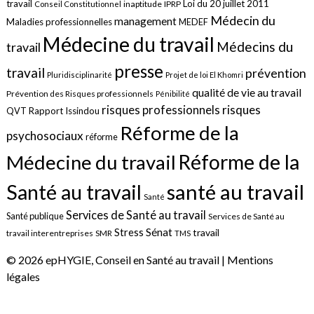
travail
Loi du 20 juillet 2011
inaptitude
IPRP
Conseil Constitutionnel
Médecin du
management
Maladies professionnelles
MEDEF
Médecine du travail
Médecins du
travail
presse
travail
prévention
Pluridisciplinarité
Projet de loi El Khomri
qualité de vie au travail
Prévention des Risques professionnels
Pénibilité
risques
risques professionnels
QVT
Rapport Issindou
Réforme de la
psychosociaux
réforme
Réforme de la
Médecine du travail
santé au travail
Santé au travail
Santé
Services de Santé au travail
Santé publique
Services de Santé au
Sénat
Stress
travail
travail interentreprises
SMR
TMS
© 2026 epHYGIE, Conseil en Santé au travail |
Mentions
légales