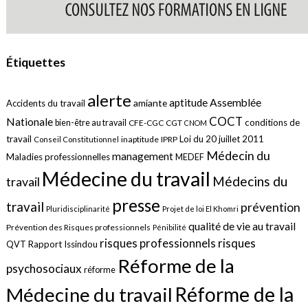
Étiquettes
alerte
aptitude
Assemblée
amiante
Accidents du travail
COCT
Nationale
conditions de
bien-être au travail
CFE-CGC
CGT
CNOM
travail
Loi du 20 juillet 2011
inaptitude
IPRP
Conseil Constitutionnel
Médecin du
management
Maladies professionnelles
MEDEF
Médecine du travail
Médecins du
travail
presse
travail
prévention
Pluridisciplinarité
Projet de loi El Khomri
qualité de vie au travail
Prévention des Risques professionnels
Pénibilité
risques
risques professionnels
QVT
Rapport Issindou
Réforme de la
psychosociaux
réforme
Réforme de la
Médecine du travail