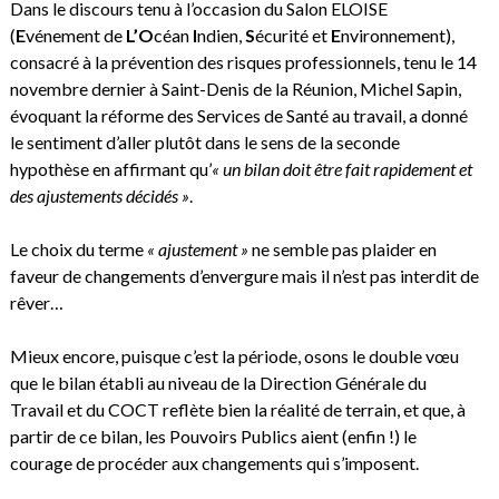
Dans le discours tenu à l’occasion du Salon ELOISE
(
E
vénement de
L’O
céan
I
ndien,
S
écurité et
E
nvironnement),
consacré à la prévention des risques professionnels, tenu le 14
novembre dernier à Saint-Denis de la Réunion, Michel Sapin,
évoquant la réforme des Services de Santé au travail, a donné
le sentiment d’aller plutôt dans le sens de la seconde
hypothèse en affirmant qu’
« un bilan doit être fait rapidement et
des ajustements décidés »
.
Le choix du terme
« ajustement »
ne semble pas plaider en
faveur de changements d’envergure mais il n’est pas interdit de
rêver…
Mieux encore, puisque c’est la période, osons le double vœu
que le bilan établi au niveau de la Direction Générale du
Travail et du COCT reflète bien la réalité de terrain, et que, à
partir de ce bilan, les Pouvoirs Publics aient (enfin !) le
courage de procéder aux changements qui s’imposent.