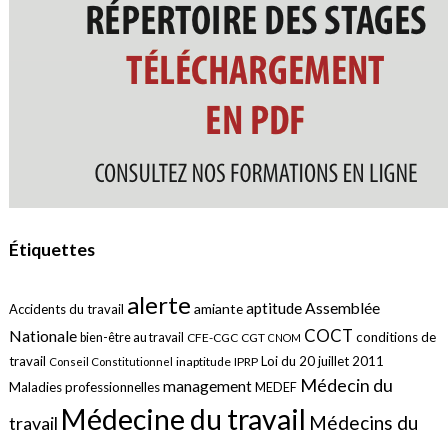
Étiquettes
alerte
aptitude
Assemblée
amiante
Accidents du travail
COCT
Nationale
conditions de
bien-être au travail
CFE-CGC
CGT
CNOM
travail
Loi du 20 juillet 2011
inaptitude
IPRP
Conseil Constitutionnel
Médecin du
management
Maladies professionnelles
MEDEF
Médecine du travail
Médecins du
travail