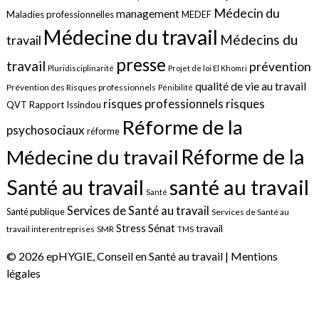
Médecin du
management
Maladies professionnelles
MEDEF
Médecine du travail
Médecins du
travail
presse
travail
prévention
Pluridisciplinarité
Projet de loi El Khomri
qualité de vie au travail
Prévention des Risques professionnels
Pénibilité
risques
risques professionnels
QVT
Rapport Issindou
Réforme de la
psychosociaux
réforme
Réforme de la
Médecine du travail
santé au travail
Santé au travail
Santé
Services de Santé au travail
Santé publique
Services de Santé au
Sénat
Stress
travail
travail interentreprises
SMR
TMS
© 2026 epHYGIE, Conseil en Santé au travail |
Mentions
légales