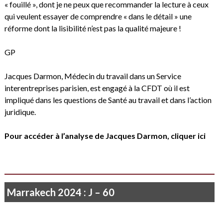
« fouillé », dont je ne peux que recommander la lecture à ceux
qui veulent essayer de comprendre « dans le détail » une
réforme dont la lisibilité n’est pas la qualité majeure !
GP
Jacques Darmon, Médecin du travail dans un Service
interentreprises parisien, est engagé à la CFDT où il est
impliqué dans les questions de Santé au travail et dans l’action
juridique.
Pour accéder à l’analyse de Jacques Darmon,
cliquer ici
Marrakech 2024 : J – 60
Je ne vois rien que le soleil qui poudroie…