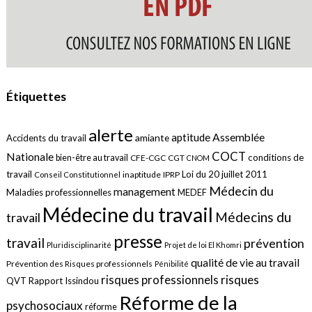
Étiquettes
alerte
aptitude
Assemblée
amiante
Accidents du travail
COCT
Nationale
conditions de
bien-être au travail
CFE-CGC
CGT
CNOM
travail
Loi du 20 juillet 2011
inaptitude
IPRP
Conseil Constitutionnel
Médecin du
management
Maladies professionnelles
MEDEF
Médecine du travail
Médecins du
travail
presse
travail
prévention
Pluridisciplinarité
Projet de loi El Khomri
qualité de vie au travail
Prévention des Risques professionnels
Pénibilité
risques
risques professionnels
QVT
Rapport Issindou
Réforme de la
psychosociaux
réforme