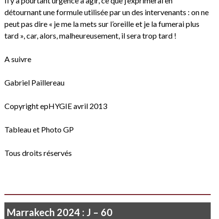
Il y a pourtant urgence à agir, ce que j’exprimerai en
détournant une formule utilisée par un des intervenants : on ne
peut pas dire « je me la mets sur l’oreille et je la fumerai plus
tard », car, alors, malheureusement, il sera trop tard !
A suivre
Gabriel Paillereau
Copyright epHYGIE avril 2013
Tableau et Photo GP
Tous droits réservés
Marrakech 2024 : J – 60
Je ne vois rien que le soleil qui poudroie…