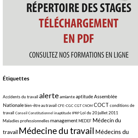
Étiquettes
alerte
aptitude
Assemblée
amiante
Accidents du travail
COCT
Nationale
conditions de
bien-être au travail
CFE-CGC
CGT
CNOM
travail
Loi du 20 juillet 2011
inaptitude
IPRP
Conseil Constitutionnel
Médecin du
management
Maladies professionnelles
MEDEF
Médecine du travail
Médecins du
travail