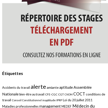
Étiquettes
alerte
aptitude
Assemblée
amiante
Accidents du travail
COCT
Nationale
conditions de
bien-être au travail
CFE-CGC
CGT
CNOM
travail
Loi du 20 juillet 2011
inaptitude
IPRP
Conseil Constitutionnel
Médecin du
management
Maladies professionnelles
MEDEF