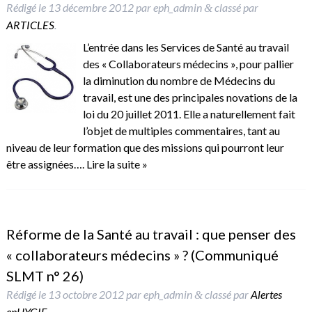
Rédigé le
13 décembre 2012
par
eph_admin
classé par
&
ARTICLES
.
L’entrée dans les Services de Santé au travail
des « Collaborateurs médecins », pour pallier
la diminution du nombre de Médecins du
travail, est une des principales novations de la
loi du 20 juillet 2011. Elle a naturellement fait
l’objet de multiples commentaires, tant au
niveau de leur formation que des missions qui pourront leur
être assignées….
Lire la suite »
Réforme de la Santé au travail : que penser des
« collaborateurs médecins » ? (Communiqué
SLMT n° 26)
Rédigé le
13 octobre 2012
par
eph_admin
classé par
Alertes
&
epHYGIE
.