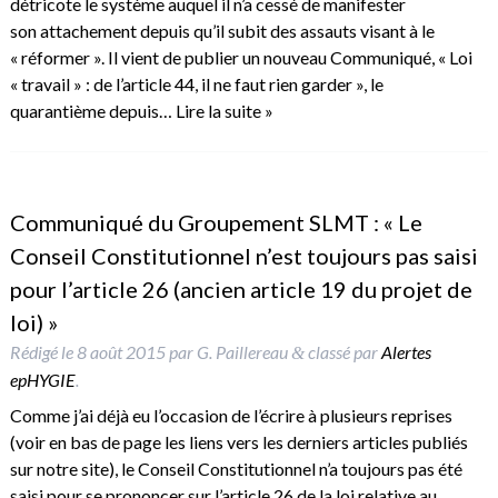
détricote le système auquel il n’a cessé de manifester
son attachement depuis qu’il subit des assauts visant à le
« réformer ». Il vient de publier un nouveau Communiqué, « Loi
« travail » : de l’article 44, il ne faut rien garder », le
quarantième depuis…
Lire la suite »
Communiqué du Groupement SLMT : « Le
Conseil Constitutionnel n’est toujours pas saisi
pour l’article 26 (ancien article 19 du projet de
loi) »
Rédigé le
8 août 2015
par
G. Paillereau
classé par
Alertes
&
epHYGIE
.
Comme j’ai déjà eu l’occasion de l’écrire à plusieurs reprises
(voir en bas de page les liens vers les derniers articles publiés
sur notre site), le Conseil Constitutionnel n’a toujours pas été
saisi pour se prononcer sur l’article 26 de la loi relative au