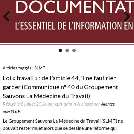
Previous
Next
Articles taggés :
SLMT
Loi « travail » : de l’article 44, il ne faut rien
garder (Communiqué n° 40 du Groupement
Sauvons La Médecine du Travail)
Rédigé le
8 juillet 2016
par
eph_admin
classé par
Alertes
&
epHYGIE
.
Le Groupement Sauvons La Médecine du Travail (SLMT) ne
pouvait rester muet alors que se dessine une réforme qui