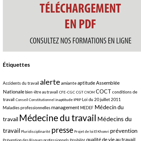
Étiquettes
alerte
aptitude
Assemblée
amiante
Accidents du travail
COCT
Nationale
conditions de
bien-être au travail
CFE-CGC
CGT
CNOM
travail
Loi du 20 juillet 2011
inaptitude
IPRP
Conseil Constitutionnel
Médecin du
management
Maladies professionnelles
MEDEF
Médecine du travail
Médecins du
travail
presse
travail
prévention
Pluridisciplinarité
Projet de loi El Khomri
qualité de vie au travail
Prévention des Risques professionnels
Pénibilité