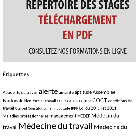
Étiquettes
alerte
aptitude
Assemblée
amiante
Accidents du travail
COCT
Nationale
conditions de
bien-être au travail
CFE-CGC
CGT
CNOM
travail
Loi du 20 juillet 2011
inaptitude
IPRP
Conseil Constitutionnel
Médecin du
management
Maladies professionnelles
MEDEF
Médecine du travail
Médecins du
travail