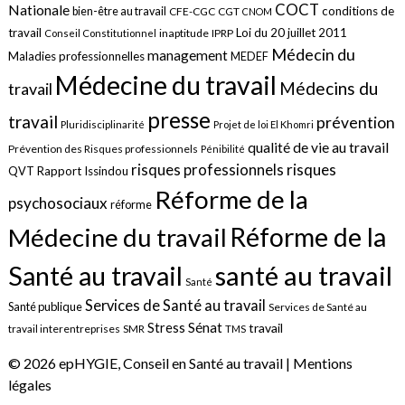
COCT
Nationale
conditions de
bien-être au travail
CFE-CGC
CGT
CNOM
travail
Loi du 20 juillet 2011
inaptitude
IPRP
Conseil Constitutionnel
Médecin du
management
Maladies professionnelles
MEDEF
Médecine du travail
Médecins du
travail
presse
travail
prévention
Pluridisciplinarité
Projet de loi El Khomri
qualité de vie au travail
Prévention des Risques professionnels
Pénibilité
risques
risques professionnels
QVT
Rapport Issindou
Réforme de la
psychosociaux
réforme
Réforme de la
Médecine du travail
santé au travail
Santé au travail
Santé
Services de Santé au travail
Santé publique
Services de Santé au
Sénat
Stress
travail
travail interentreprises
SMR
TMS
© 2026 epHYGIE, Conseil en Santé au travail |
Mentions
légales