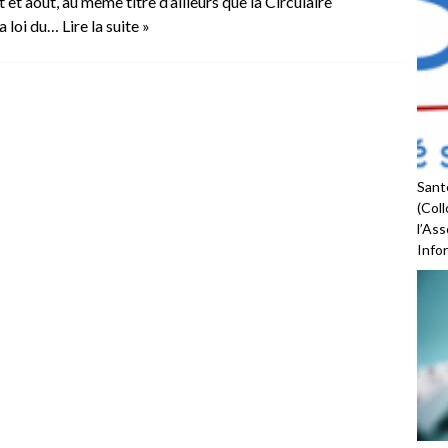
t et août, au même titre d’ailleurs que la Circulaire
la loi du…
Lire la suite »
Santé
(Coll
l’As
Infor