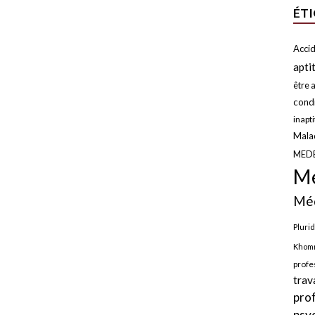
ÉT
Accid
apti
être a
condi
inapt
Malad
MED
Mé
Méd
Plurid
Khomr
profe
trav
pro
psy