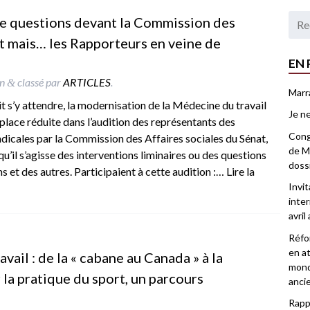
de questions devant la Commission des
at mais… les Rapporteurs en veine de
EN 
n
classé par
ARTICLES
.
&
Marr
s’y attendre, la modernisation de la Médecine du travail
Je ne
place réduite dans l’audition des représentants des
Congr
dicales par la Commission des Affaires sociales du Sénat,
de Ma
 qu’il s’agisse des interventions liminaires ou des questions
doss
s et des autres. Participaient à cette audition :…
Lire la
Invi
inter
avril
Réfor
en at
vail : de la « cabane au Canada » à la
mond
 la pratique du sport, un parcours
anci
Rappo