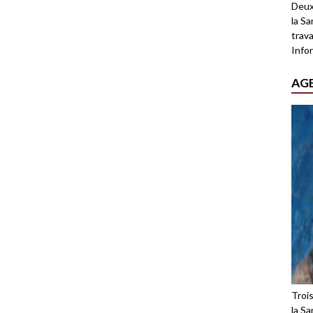
Deux
la Sa
trava
Infor
AG
Troi
la Sa