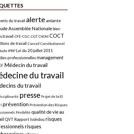
IQUETTES
alerte
amiante
ents du travail
tude
Assemblée Nationale
bien-
COCT
u travail
CFE-CGC
CGT
CNOM
tions de travail
Conseil Constitutionnel
Loi du 20 juillet 2011
itude
IPRP
management
ies professionnelles
Médecin du travail
EF
decine du travail
ecins du travail
presse
isciplinarité
Projet de loi El
prévention
Prévention des Risques
i
qualité de vie au
ssionnels
Pénibilité
risques
ail
QVT
Rapport Issindou
risques
fessionnels
chosociaux