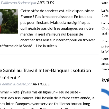
 Paillereau
classé par
ARTICLES
.
gare
&
La F
Cette offre de services est-elle disponible en
être 
France ? Pas à ma connaissance. En tout cas
pas pour l’instant. Mais cela ne signifie pas
La Sa
qu’il n’existe pas d’offres analogues sur notre
Ordo
vrai
marché : il n’est d’ailleurs nul besoin de
chercher très loin sur internet pour en trouver.
Promo
 « réforme de la Santé…
Lire la suite »
prév
la fo
Santé
abse
trava
e Santé au Travail Inter-Banques : solution
écédent ?
ÉV
h_admin
classé par
ARTICLES
.
&
imer » l’été, j’avais mis en ligne un « Jeu de piste »
teur des Assurances. Nul besoin de le faire cette année, la
ces Inter-Banques ayant servi de feuilleton tout au long