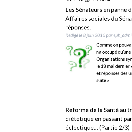
Les Sénateurs en panne 
Affaires sociales du Sén
réponses.
Rédigé le
8 juin 2016
par
eph_admi
Comme on pouvait 
n’a occupé qu’une 
Organisations syn
le 18 mai dernier,
et réponses des un
suite »
Réforme de la Santé au tra
diététique en passant par
éclectique… (Partie 2/3)