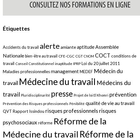
Étiquettes
alerte
aptitude
Assemblée
amiante
Accidents du travail
COCT
Nationale
conditions de
bien-être au travail
CFE-CGC
CGT
CNOM
travail
Loi du 20 juillet 2011
inaptitude
IPRP
Conseil Constitutionnel
Médecin du
management
Maladies professionnelles
MEDEF
Médecine du travail
Médecins du
travail
presse
travail
prévention
Pluridisciplinarité
Projet de loi El Khomri
qualité de vie au travail
Prévention des Risques professionnels
Pénibilité
risques
risques professionnels
QVT
Rapport Issindou
Réforme de la
psychosociaux
réforme
Réforme de la
Médecine du travail