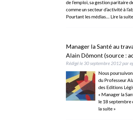
de l’emploi, sa gestion paritaire
comme un secteur d’activité à l’ab
Pourtant les médias…
Lire la suit
Manager la Santé au travai
Alain Dômont (source : 
Rédigé le
30 septembre 2012
par
e
Nous poursuivons,
du Professeur Al
des Editions Légi
« Manager la Sant
le 18 septembre d
la suite »