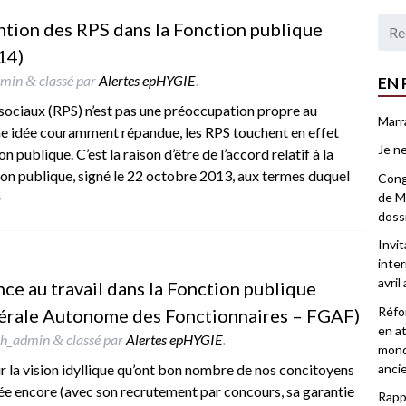
vention des RPS dans la Fonction publique
14)
dmin
classé par
Alertes epHYGIE
.
EN 
&
sociaux (RPS) n’est pas une préoccupation propre au
Marr
ne idée couramment répandue, les RPS touchent en effet
Je ne
 publique. C’est la raison d’être de l’accord relatif à la
ion publique, signé le 22 octobre 2013, aux termes duquel
Congr
»
de Ma
doss
Invi
inter
avril
ance au travail dans la Fonction publique
Réfor
nérale Autonome des Fonctionnaires – FGAF)
en at
ph_admin
classé par
Alertes epHYGIE
.
&
mond
anci
ir la vision idyllique qu’ont bon nombre de nos concitoyens
rée encore (avec son recrutement par concours, sa garantie
Rappo