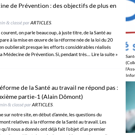
ine de Prévention : des objectifs de plus en
min
classé par
ARTICLES
.
&
 courent, on parle beaucoup, à juste titre, de la Santé au
répare à la mise en œuvre de la réforme née de la loi du 20
n en oublierait presque les efforts considérables réalisés
 la Médecine de Prévention. Si, pendant très…
Lire la suite »
Santé
(Coll
l’As
Infor
éforme de la Santé au travail ne répond pas :
uxième partie-1 (Alain Dômont)
min
classé par
ARTICLES
.
&
e sur notre site, en début d’année, les questions du
ont relatives à la réforme de la Santé au travail. Les
qu’il nous a donnés ont déjà fait l’objet d’un premier