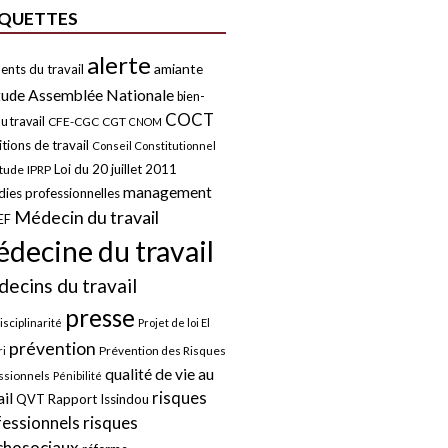
IQUETTES
alerte
amiante
ents du travail
tude
Assemblée Nationale
bien-
COCT
u travail
CFE-CGC
CGT
CNOM
tions de travail
Conseil Constitutionnel
Loi du 20 juillet 2011
itude
IPRP
management
ies professionnelles
Médecin du travail
EF
decine du travail
ecins du travail
presse
isciplinarité
Projet de loi El
prévention
Prévention des Risques
i
qualité de vie au
ssionnels
Pénibilité
risques
ail
QVT
Rapport Issindou
risques
fessionnels
chosociaux