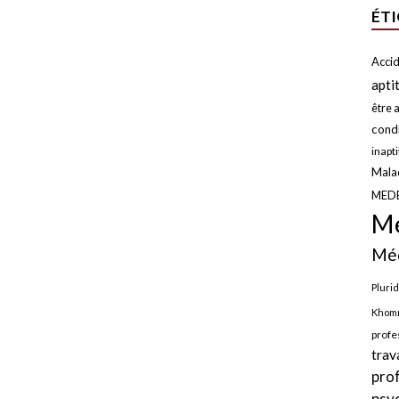
ÉT
Accid
apti
être a
condi
inapt
Malad
MED
Mé
Méd
Plurid
Khomr
profe
trav
pro
psy