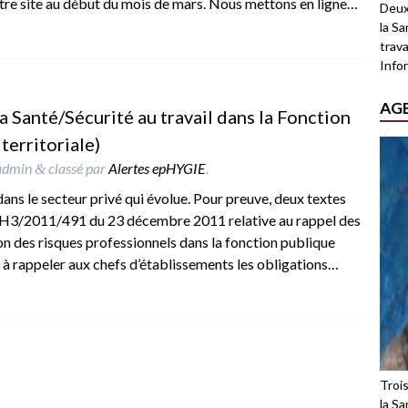
notre site au début du mois de mars. Nous mettons en ligne…
Deux
la Sa
trava
Infor
AG
la Santé/Sécurité au travail dans la Fonction
territoriale)
admin
classé par
Alertes epHYGIE
.
&
l dans le secteur privé qui évolue. Pour preuve, deux textes
/RH3/2011/491 du 23 décembre 2011 relative au rappel des
on des risques professionnels dans la fonction publique
e à rappeler aux chefs d’établissements les obligations…
Troi
la Sa