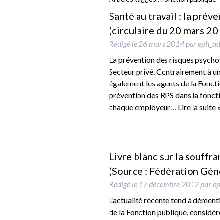
Santé au travail : la pré
(circulaire du 20 mars 20
Rédigé le
26 mars 2014
par
eph_a
La prévention des risques psycho
Secteur privé. Contrairement à u
également les agents de la Fonction
prévention des RPS dans la fonct
chaque employeur…
Lire la suite 
Livre blanc sur la souffr
(Source : Fédération Gé
Rédigé le
17 décembre 2012
par
e
L’actualité récente tend à dément
de la Fonction publique, considé