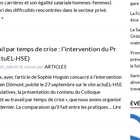
 des carrières et son égalité salariale hommes-femmes)
gare
ri des difficultés rencontrées dans le secteur privé.
La F
e »
être 
La Sa
Ordo
vrai
l par temps de crise : l’intervention du Pr
Promo
actuEL-HSE)
prév
la fo
ph_admin
classé par
ARTICLES
.
&
Santé
 avec l’article de Sophie Hoguin consacré à l’intervention
abse
ain Dômont, publié le 27 septembre sur le site actuEL-HSE
trava
slatives, la présentation du contenu du Colloque
é au travail par temps de crise », que nous avons organisé
ÉV
ernier. La comparaison qu’il fait entre les pratiques…
Lire