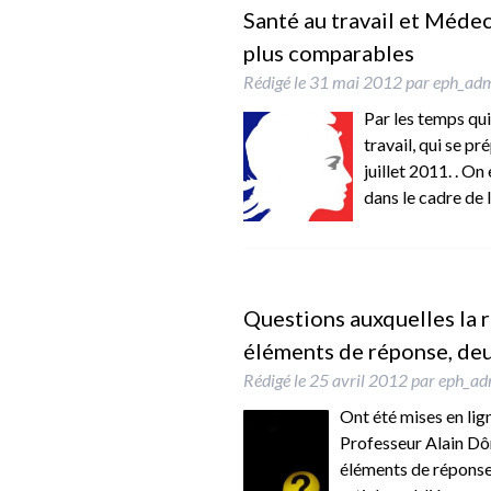
Santé au travail et Médec
plus comparables
Rédigé le
31 mai 2012
par
eph_ad
Par les temps qui
travail, qui se p
juillet 2011. . O
dans le cadre de
Questions auxquelles la r
éléments de réponse, de
Rédigé le
25 avril 2012
par
eph_ad
Ont été mises en lign
Professeur Alain Dôm
éléments de réponse 