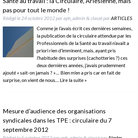
Santé au travail : la Circulaire, Arlésienne, mais
pas pour tout le monde !
Rédigé le
24 octobre 2012
par
eph_admin
classé par
ARTICLES
.
&
Comme je l’avais écrit ces dernières semaines,
la publication de la circulaire attendue par les
Professionnels de la Santé au travail n’avait a
priori rien d’imminent, mais, ayant pris
l’habitude des surprises (cachotteries ?) ces
deux dernières années, j’avais prudemment
ajouté « sait-on jamais ? »… Bien m’en a pris car en fait de
surprise, on vient de nous…
Lire la suite »
Mesure d’audience des organisations
syndicales dans les TPE : circulaire du 7
septembre 2012
Rédigé le
5 octobre 2012
par
eph_admin
classé par
Alertes
&