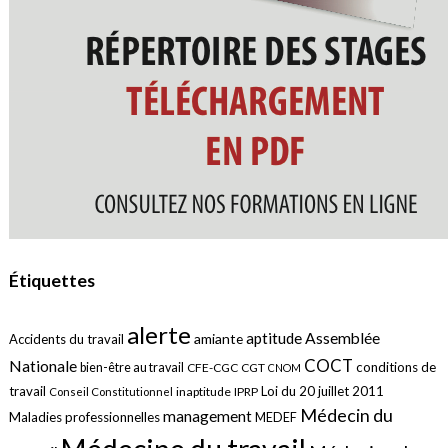
Étiquettes
alerte
aptitude
Assemblée
amiante
Accidents du travail
COCT
Nationale
conditions de
bien-être au travail
CFE-CGC
CGT
CNOM
travail
Loi du 20 juillet 2011
inaptitude
IPRP
Conseil Constitutionnel
Médecin du
management
Maladies professionnelles
MEDEF