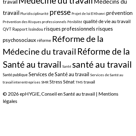
Médecine du travail
Médecins du
travail
presse
travail
prévention
Pluridisciplinarité
Projet de loi El Khomri
qualité de vie au travail
Prévention des Risques professionnels
Pénibilité
risques
risques professionnels
QVT
Rapport Issindou
Réforme de la
psychosociaux
réforme
Réforme de la
Médecine du travail
santé au travail
Santé au travail
Santé
Services de Santé au travail
Santé publique
Services de Santé au
Sénat
Stress
travail
travail interentreprises
SMR
TMS
© 2026 epHYGIE, Conseil en Santé au travail |
Mentions
légales